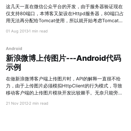
梳理一下。 注意：Android项目中内嵌的HTTPClient库版
这几天一直在微信公众平台的开发，由于服务器验证现在
本为4.2.3，详见此处。下面介绍中使用的库为4.3，两者
仅支持80端口，本博客又架设在Httpd服务器，80端口占
之间有些差异。4.3当前为开发版，谨慎使用。 以新浪微
用无法再分配给Tomcat使用，所以就开始考虑Tomcat与
博API为例， 1、通过浏览器下载https://api.weibo.com
Httpd的连接问题。 目前主要有三种方式，1、JK；2、
01 Aug 2013
1 min read
的证书 Chrome浏览器，地址栏中键
http_proxy；3、ajp_proxy JK方式是通过mod_jk来完
入“https://api.weibo.com/oauth2/authorize ”，点击左
成服务器端代码解析的一种方式，也是当前主流的连接方
侧绿色锁状图标，
式，鉴于mod_jk已经停止开发，而且配置较为繁琐，遂
Android
没有使用它。 http_proxy是通过端口映射将某虚拟主机域
新浪微博上传图片---Android代码
下的部分网页解析交给监听8080端口的tomcat来处理，
示例
配置起来简单，方便使用，故采用这种方式。 请确保
proxy、http_proxy的开启，键入以下命令确认
在做新浪微博客户端上传图片时，API的解释一直很不给
a2enmod proxy a2enmod proxy_http service
力，由于上传图片必须模拟HttpClient的行为模式，导致
apache2 reload 在site-available中添加额外的虚拟主机
移动客户端的上传图片模块开发比较棘手。无奈只能旁征
文件mysite.com，内容如下 <VirtualHost *:80>
博引，参考其他资料，以下代码在Android平台下测试已
21 Nov 2012
2 min read
ServerAdmin XXX@XXXX.com ServerName
经通过。 参考资料：人人网API
[http://wiki.dev.renren.com/wiki/Photos.upload]、腾讯
微博API
[http://wiki.open.t.qq.com/index.php/API%E6%96%87