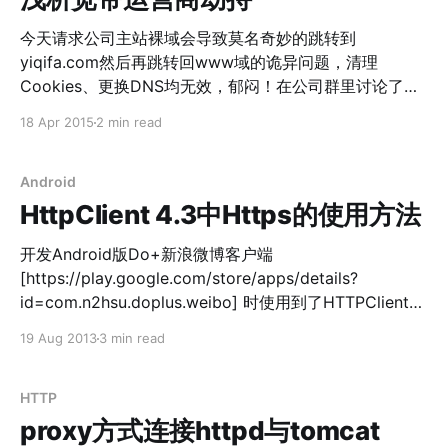
今天请求公司主站裸域会导致莫名奇妙的跳转到
yiqifa.com然后再跳转回www域的诡异问题，清理
Cookies、更换DNS均无效，郁闷！在公司群里讨论了一
下大概可以锁定为宽带运营商劫持，由于之前安装了
18 Apr 2015
2 min read
Wireshark也没怎么用，正好出现类似问题，使用HTTP抓
包工具分析再好不过了。关闭大部分的可能产生网络连接
的软件，Start&Action！ 去掉正常的请求响应包，锁定到
Android
302请求，依次向下查看，果然发现了一些猫腻。截图如
HttpClient 4.3中Https的使用方法
下： 96号 百度HM请求包61.135.185.140 URL：
http://hm.baidu.com/h.js?
开发Android版Do+新浪微博客户端
ca88bf7b092f300a228b2c153a0a9fc8 97号 百度HM
[https://play.google.com/store/apps/details?
响应包61.135.185.140 HTTP 302 Location＝
id=com.n2hsu.doplus.weibo] 时使用到了HTTPClient
http://122.141.234.60:51234/bdpop.sl.php?http://hm.
库，当时刚刚接触API接口开发很多都不懂，直接调用
19 Aug 2013
3 min read
HTTPS时直接报证书错误，后来查找资料发现，
HTTPClient在请求HTTPS时也需要证书认证。通过自定
义HTTPClient顺利实现了接口调用。最近在做另外一个项
HTTP
目，也会通过HTTPClient来调用第三方的API，所以又查
proxy方式连接httpd与tomcat
看了一下HTTPClient的源码，把HTTPS的请求方式重新