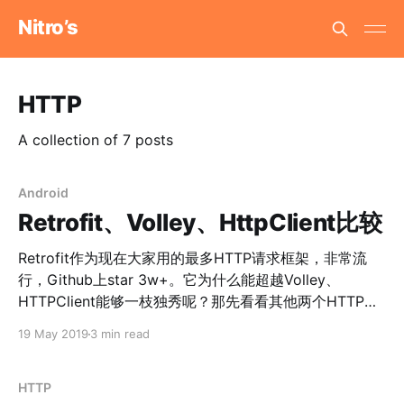
Nitro’s
HTTP
A collection of 7 posts
Android
Retrofit、Volley、HttpClient比较
Retrofit作为现在大家用的最多HTTP请求框架，非常流
行，Github上star 3w+。它为什么能超越Volley、
HTTPClient能够一枝独秀呢？那先看看其他两个HTTP栈
的实现。 HTTPClient Java界老牌HTTP栈实现，由
19 May 2019
3 min read
Apache维护，它支持HTTP1.0/1.1、极其丰富的API来支持
各种子协议，代码庞大臃肿也变成了它的缺点，虽然它的
创建一开始是为了弥补Java SDK中java.net包HTTP请求
HTTP