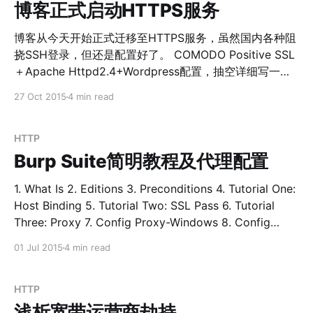
的简单实现，Android在6.0以后彻底弃用了它，转而推荐
博客正式启动HTTPS服务
使用HTTPURLConnection。 Volley 作为Google官方开
源的一款HTTP栈，它支持切换HTTPURLConnection、
博客从今天开始正式迁移至HTTPS服务，虽然国内各种阻
HTTPClient底层协议栈的切换，同时提供了请求线程池、
挠SSH登录，但还是配置好了。 COMODO Positive SSL
缓存的支持，刚一推出也是收获许多赞赏，但是它就像G
＋Apache Httpd2.4+Wordpress配置，抽空详细写一下
家好多产品一样，几年一次的维护和有些bug都需要使用
这个过程，在G面前你不得不用各种奇怪的办法曲线救
27 Oct 2015
4 min read
方去维护解决，都是开发者逐渐抛弃的原因。虽然从
国，实属无奈～ 环境：Ubuntu＋Apache httpd＋
Volley开始，这些HTTP栈的实现都在逐渐向上层实现，因
Wordpress 写一下具体的步骤： 1、选择SSL证书类型
为不管是Android、iOS大部分App的网络交互都是
namecheap上列出了四家证书注册商。以Comodo为
HTTP
Restful-API的实现，
例，它提供多达14个类型的证书，证书的差别在是否为单
Burp Suite简明教程及代理配置
证书认证单域名、单证书认证多级域名，单证书认证多二
级域名，多域名认证以及担保金额差异、服务支持差异、
1. What Is 2. Editions 3. Preconditions 4. Tutorial One:
是否显示Trust Logo、128bit或者256bit加密区别等等。
Host Binding 5. Tutorial Two: SSL Pass 6. Tutorial
对于个人博客网站可能只需要单二级域名或者单三级域名
Three: Proxy 7. Config Proxy-Windows 8. Config
的SSL认证，所以使用PositiveSSL、PositiveSSL
Proxy-OS X 9. Config Proxy-Android 10. Config
01 Jul 2015
4 min read
Wildcard是最佳选择，如果是企业支付、电子商务服务就
Proxy-iOS 11. Config Proxy-Windows Phone * What Is
需要更高级别的SSL证书，nitrohsu.com使用的是
WEB攻击工具？ 网络爬虫？ 漏洞检测工具？ 代理服务
PositiveSSL，价格上也是Comodo中最便宜的每年10
器？ 冷兵器？ 这些它都可以完成，功能的区别在于内心
HTTP
刀。 2、生成CSR(Certifi
的底线，你懂得！ * Editions Free
浅析宽带运营商劫持